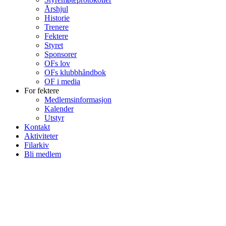
Årshjul
Historie
Trenere
Fektere
Styret
Sponsorer
OFs lov
OFs klubbhåndbok
OF i media
For fektere
Medlemsinformasjon
Kalender
Utstyr
Kontakt
Aktiviteter
Filarkiv
Bli medlem