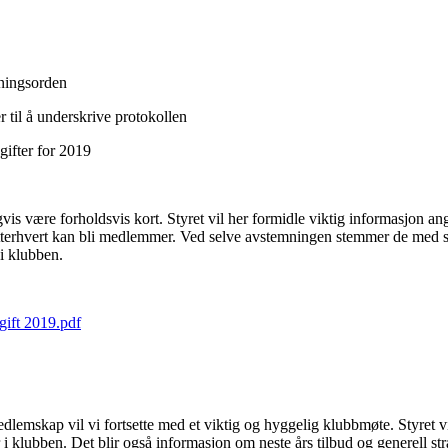
tningsorden
r til å underskrive protokollen
ifter for 2019
igvis være forholdsvis kort. Styret vil her formidle viktig informasjon 
r etterhvert kan bli medlemmer. Ved selve avstemningen stemmer de med 
 i klubben.
gift 2019.pdf
dlemskap vil vi fortsette med et viktig og hyggelig klubbmøte. Styret 
ur i klubben. Det blir også informasjon om neste års tilbud og generell s