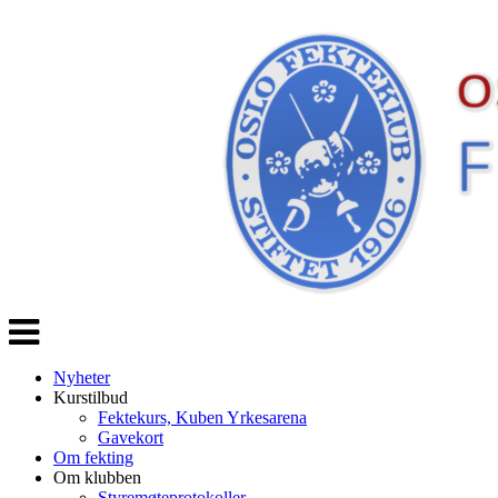
Veksle
navigasjon
Nyheter
Kurstilbud
Fektekurs, Kuben Yrkesarena
Gavekort
Om fekting
Om klubben
Styremøteprotokoller