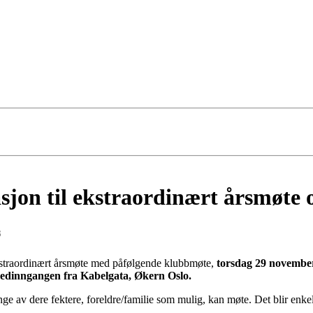
asjon til ekstraordinært årsmøte
8
ekstraordinært årsmøte med påfølgende klubbmøte,
torsdag 29 november
vedinngangen fra Kabelgata, Økern Oslo.
ge av dere fektere, foreldre/familie som mulig, kan møte. Det blir enkel