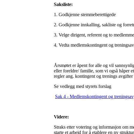
Saksliste:
1. Godkjenne stemmeberettigede
2. Godkjenne innkalling, sakliste og forre
3. Velge dirigent, referent og to medlemme
4. Vedta medlemskontingent og treningsavg
Årsmøtet er åpent for alle og vil sannsynl
eller foreldre/ familie, som vi også håpe
regler ang. kontingent og trenings avgifter
Se vedlegg med styrets forslag
Sak 4 - Medlemskontingent og treningsav
Videre:
Straks etter votering og informasjon om me
starte et arbeid for å etablere en ny strukt