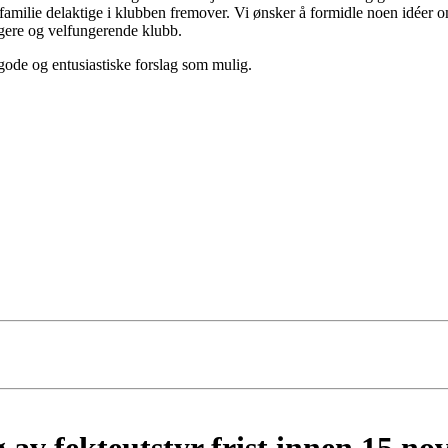
e/familie delaktige i klubben fremover. Vi ønsker å formidle noen idéer
igere og velfungerende klubb.
 gode og entusiastiske forslag som mulig.
ng av fekteutstyr frist innen 15 n