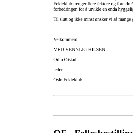
Fekteklub trenger flere fektere og foreldr
forbedringer, for å utvikle en enda hyggel
Til slutt og ikke minst ønsker vi så mange
Velkommen!
MED VENNLIG HILSEN
Odin Øistad
leder
Oslo Fekteklub
OF - Fellesbestilli