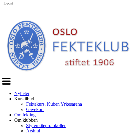
E-post
Veksle
navigasjon
Nyheter
Kurstilbud
Fektekurs, Kuben Yrkesarena
Gavekort
Om fekting
Om klubben
Styremøteprotokoller
Årshjul