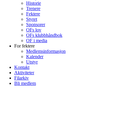
Historie
Trenere
Fektere
Styret
Sponsorer
OFs lov
OFs klubbhåndbok
OF i media
For fektere
Medlemsinformasjon
Kalender
Utstyr
Kontakt
Aktiviteter
Filarkiv
Bli medlem