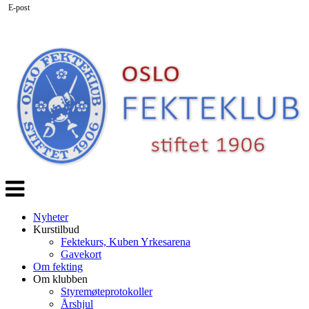
E-post
Veksle
navigasjon
Nyheter
Kurstilbud
Fektekurs, Kuben Yrkesarena
Gavekort
Om fekting
Om klubben
Styremøteprotokoller
Årshjul