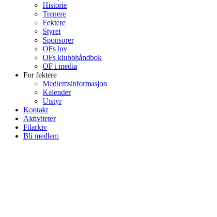
Historie
Trenere
Fektere
Styret
Sponsorer
OFs lov
OFs klubbhåndbok
OF i media
For fektere
Medlemsinformasjon
Kalender
Utstyr
Kontakt
Aktiviteter
Filarkiv
Bli medlem