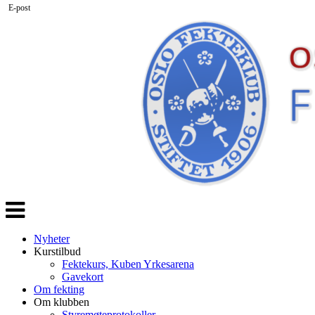
E-post
Veksle
navigasjon
Nyheter
Kurstilbud
Fektekurs, Kuben Yrkesarena
Gavekort
Om fekting
Om klubben
Styremøteprotokoller