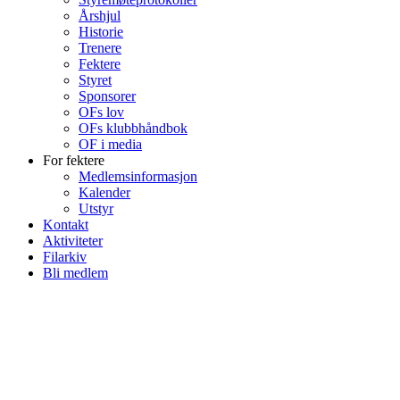
Årshjul
Historie
Trenere
Fektere
Styret
Sponsorer
OFs lov
OFs klubbhåndbok
OF i media
For fektere
Medlemsinformasjon
Kalender
Utstyr
Kontakt
Aktiviteter
Filarkiv
Bli medlem