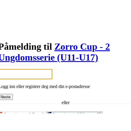
Påmelding til
Zorro Cup - 2
Ungdomsserie (U11-U17)
Logg inn eller registrer deg med din e-postadresse
Neste
eller
Logg inn med Google
Logg inn med Idrettens ID