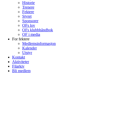
Historie
Trenere
Fektere
Styret
Sponsorer
OFs lov
OFs klubbhåndbok
OF i media
For fektere
Medlemsinformasjon
Kalender
Utstyr
Kontakt
Aktiviteter
Filarkiv
Bli medlem