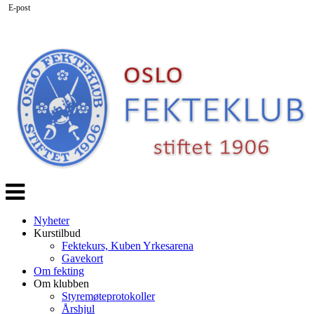
E-post
Veksle
navigasjon
Nyheter
Kurstilbud
Fektekurs, Kuben Yrkesarena
Gavekort
Om fekting
Om klubben
Styremøteprotokoller
Årshjul