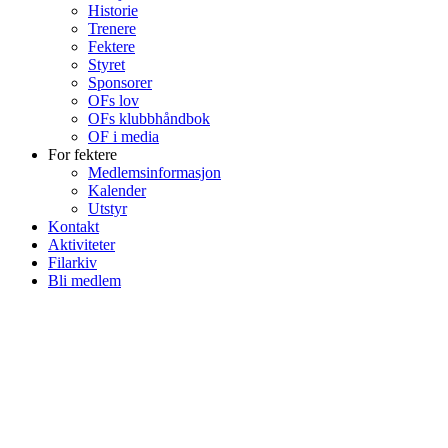
Historie
Trenere
Fektere
Styret
Sponsorer
OFs lov
OFs klubbhåndbok
OF i media
For fektere
Medlemsinformasjon
Kalender
Utstyr
Kontakt
Aktiviteter
Filarkiv
Bli medlem