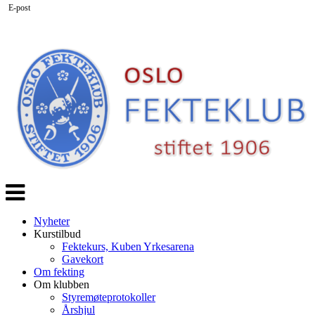
E-post
Veksle
navigasjon
Nyheter
Kurstilbud
Fektekurs, Kuben Yrkesarena
Gavekort
Om fekting
Om klubben
Styremøteprotokoller
Årshjul