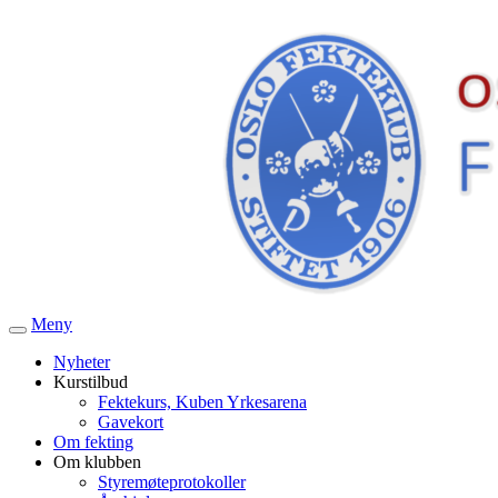
Meny
Veksle
navigasjon
Nyheter
Kurstilbud
Fektekurs, Kuben Yrkesarena
Gavekort
Om fekting
Om klubben
Styremøteprotokoller