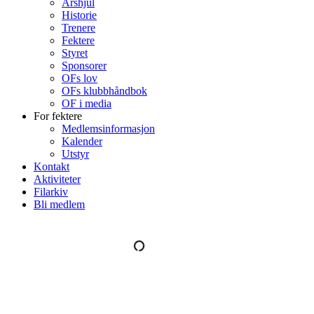
Årshjul
Historie
Trenere
Fektere
Styret
Sponsorer
OFs lov
OFs klubbhåndbok
OF i media
For fektere
Medlemsinformasjon
Kalender
Utstyr
Kontakt
Aktiviteter
Filarkiv
Bli medlem