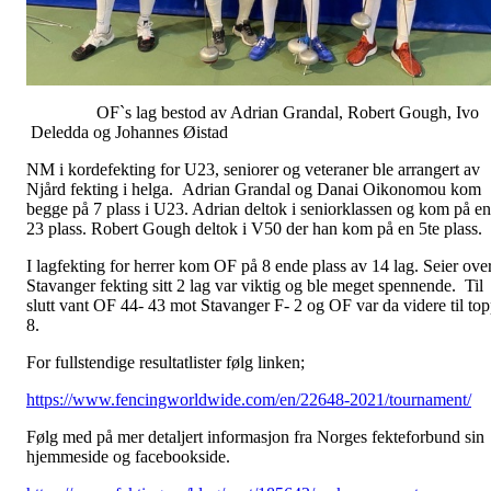
OF`s lag bestod av Adrian Grandal, Robert Gough, Ivo
Deledda og Johannes Øistad
NM i kordefekting for U23, seniorer og veteraner ble arrangert av
Njård fekting i helga. Adrian Grandal og Danai Oikonomou kom
begge på 7 plass i U23. Adrian deltok i seniorklassen og kom på en
23 plass. Robert Gough deltok i V50 der han kom på en 5te plass.
I lagfekting for herrer kom OF på 8 ende plass av 14 lag. Seier ove
Stavanger fekting sitt 2 lag var viktig og ble meget spennende. Til
slutt vant OF 44- 43 mot Stavanger F- 2 og OF var da videre til to
8.
For fullstendige resultatlister følg linken;
https://www.fencingworldwide.com/en/22648-2021/tournament/
Følg med på mer detaljert informasjon fra Norges fekteforbund sin
hjemmeside og facebookside.