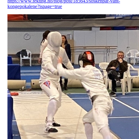
https://www.fekting.no/blog/post/185643/soskenpar-vant-
kongepokalene?ispage=true