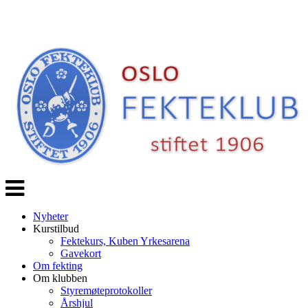
Veksle
navigasjon
Nyheter
Kurstilbud
Fektekurs, Kuben Yrkesarena
Gavekort
Om fekting
Om klubben
Styremøteprotokoller
Årshjul