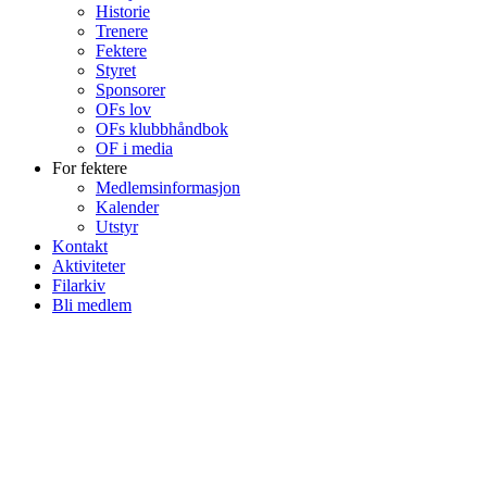
Historie
Trenere
Fektere
Styret
Sponsorer
OFs lov
OFs klubbhåndbok
OF i media
For fektere
Medlemsinformasjon
Kalender
Utstyr
Kontakt
Aktiviteter
Filarkiv
Bli medlem