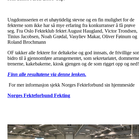
Ungdomsserien er et uhøytidelig stevne og en fin mulighet for de
fekterne som ikke har så mye erfaring fra konkurranser å få prøve
seg. Fra Oslo Fekteklub fektet August Haugland, Victor Trondsen,
Tinius Jacobsen, Noah Grødal, Vasyliev Makar, Oliver Føinum og
Roland Brochmann
OF takker alle fektere for deltakelse og god innsats, de frivillige so
bidro til å gjennomføre arrangementet, som sekretariatet, dommerne
trenerne, kakebakerne, kiosk gjengen og de som rigget opp og ned!
Finn alle resultatene via denne lenken.
For mer informasjon sjekk Norges Fekteforbund sin hjemmeside
Norges Fekteforbund Fekting