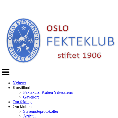
Veksle
navigasjon
Nyheter
Kurstilbud
Fektekurs, Kuben Yrkesarena
Gavekort
Om fekting
Om klubben
Styremøteprotokoller
Årshjul