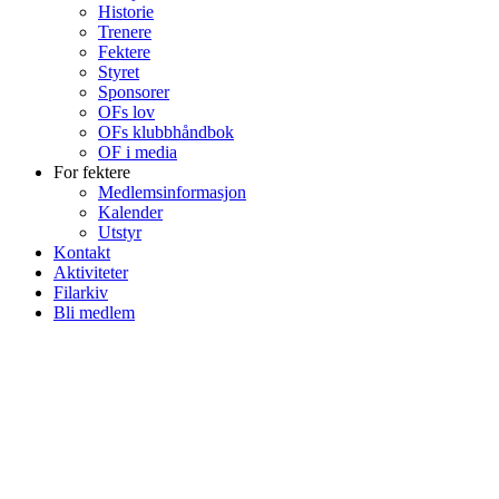
Historie
Trenere
Fektere
Styret
Sponsorer
OFs lov
OFs klubbhåndbok
OF i media
For fektere
Medlemsinformasjon
Kalender
Utstyr
Kontakt
Aktiviteter
Filarkiv
Bli medlem