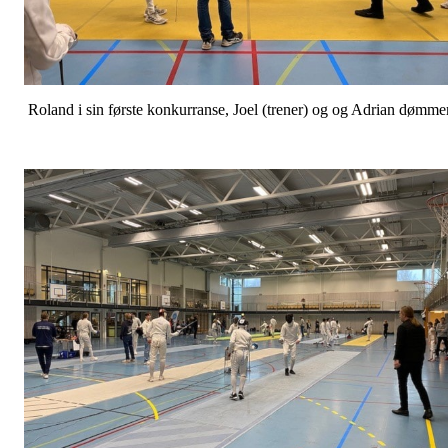
Roland i sin første konkurranse, Joel (trener) og og Adrian dømme