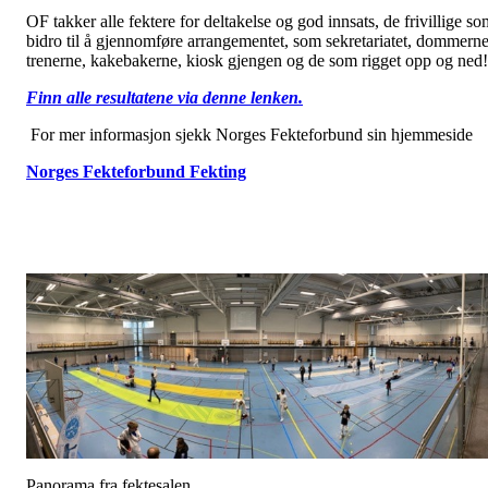
OF takker alle fektere for deltakelse og god innsats, de frivillige so
bidro til å gjennomføre arrangementet, som sekretariatet, dommerne
trenerne, kakebakerne, kiosk gjengen og de som rigget opp og ned!
Finn alle resultatene via denne lenken.
For mer informasjon sjekk Norges Fekteforbund sin hjemmeside
Norges Fekteforbund Fekting
Panorama fra fektesalen