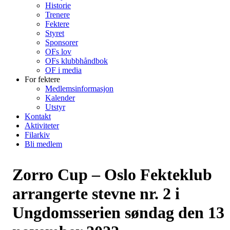
Historie
Trenere
Fektere
Styret
Sponsorer
OFs lov
OFs klubbhåndbok
OF i media
For fektere
Medlemsinformasjon
Kalender
Utstyr
Kontakt
Aktiviteter
Filarkiv
Bli medlem
Zorro Cup – Oslo Fekteklub
arrangerte stevne nr. 2 i
Ungdomsserien søndag den 13