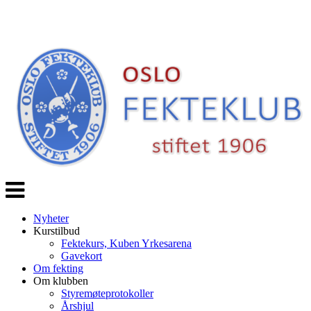
Veksle
navigasjon
Nyheter
Kurstilbud
Fektekurs, Kuben Yrkesarena
Gavekort
Om fekting
Om klubben
Styremøteprotokoller
Årshjul