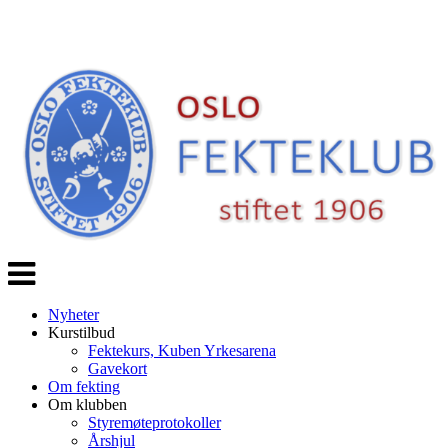
Veksle
navigasjon
Nyheter
Kurstilbud
Fektekurs, Kuben Yrkesarena
Gavekort
Om fekting
Om klubben
Styremøteprotokoller
Årshjul