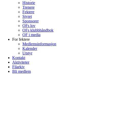
Historie
Trenere
Fektere
Styret
Sponsorer
OFs lov
OFs klubbhåndbok
OF i media
For fektere
Medlemsinformasjon
Kalender
Utstyr
Kontakt
Aktiviteter
Filarkiv
Bli medlem