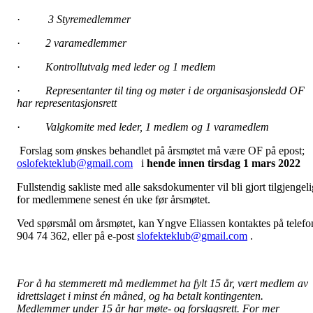
·
3 Styremedlemmer
·
2 varamedlemmer
·
Kontrollutvalg med leder og 1 medlem
·
Representanter til ting og møter i de organisasjonsledd OF
har representasjonsrett
·
Valgkomite med leder, 1 medlem og 1 varamedlem
Forslag som ønskes behandlet på årsmøtet må være OF på epost;
oslofekteklub@gmail.com
i
hende innen tirsdag 1 mars 2022
Fullstendig sakliste med alle saksdokumenter vil bli gjort tilgjengeli
for medlemmene senest én uke før årsmøtet.
Ved spørsmål om årsmøtet, kan Yngve Eliassen kontaktes på telefo
904 74 362, eller på e-post
slofekteklub@gmail.com
.
For å ha stemmerett må medlemmet ha fylt 15 år, vært medlem av
idrettslaget i minst én måned, og ha betalt kontingenten.
Medlemmer under 15 år har møte- og forslagsrett. For mer