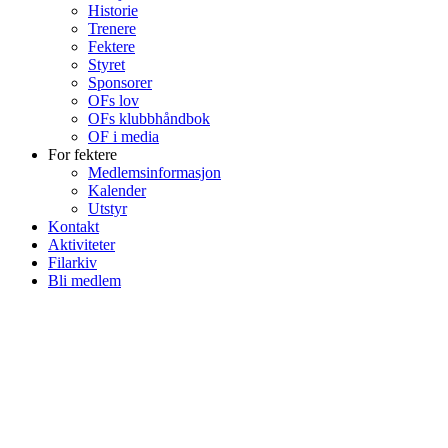
Historie
Trenere
Fektere
Styret
Sponsorer
OFs lov
OFs klubbhåndbok
OF i media
For fektere
Medlemsinformasjon
Kalender
Utstyr
Kontakt
Aktiviteter
Filarkiv
Bli medlem