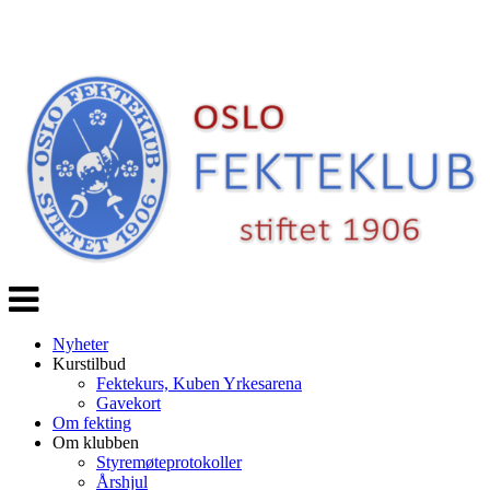
Veksle
navigasjon
Nyheter
Kurstilbud
Fektekurs, Kuben Yrkesarena
Gavekort
Om fekting
Om klubben
Styremøteprotokoller
Årshjul