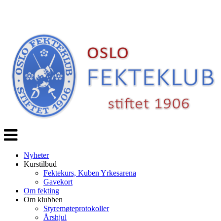
Veksle
navigasjon
Nyheter
Kurstilbud
Fektekurs, Kuben Yrkesarena
Gavekort
Om fekting
Om klubben
Styremøteprotokoller
Årshjul