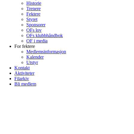
Historie
Trenere
Fektere
Styret
Sponsorer
OFs lov
OFs klubbhåndbok
OF i media
For fektere
Medlemsinformasjon
Kalender
Utstyr
Kontakt
Aktiviteter
Filarkiv
Bli medlem