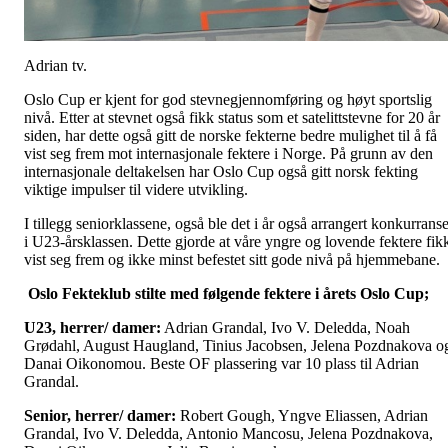
Adrian tv.
Oslo Cup er kjent for god stevnegjennomføring og høyt sportslig
nivå. Etter at stevnet også fikk status som et satelittstevne for 20 år
siden, har dette også gitt de norske fekterne bedre mulighet til å få
vist seg frem mot internasjonale fektere i Norge. På grunn av den
internasjonale deltakelsen har Oslo Cup også gitt norsk fekting
viktige impulser til videre utvikling.
I tillegg seniorklassene, også ble det i år også arrangert konkurranse
i U23-årsklassen. Dette gjorde at våre yngre og lovende fektere fik
vist seg frem og ikke minst befestet sitt gode nivå på hjemmebane.
Oslo Fekteklub stilte med følgende fektere i årets Oslo Cup;
U23, herrer/ damer:
Adrian Grandal, Ivo V. Deledda, Noah
Grødahl, August Haugland, Tinius Jacobsen, Jelena Pozdnakova o
Danai Oikonomou. Beste OF plassering var 10 plass til Adrian
Grandal.
Senior, herrer/ damer:
Robert Gough, Yngve Eliassen, Adrian
Grandal, Ivo V. Deledda, Antonio Mancosu, Jelena Pozdnakova,