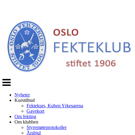
Veksle
navigasjon
Nyheter
Kurstilbud
Fektekurs, Kuben Yrkesarena
Gavekort
Om fekting
Om klubben
Styremøteprotokoller
Årshjul