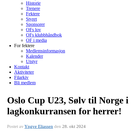
Historie
Trenere
Fektere
Styret
Sponsorer
OFs lov
OFs klubbhåndbok
OF i media
For fektere
Medlemsinformasjon
Kalender
Utstyr
Kontakt
Aktiviteter
Filarkiv
Bli medlem
Oslo Cup U23, Sølv til Norge i
lagkonkurransen for herrer!
Postet av
Yngve Eliassen
den
28. okt 2024