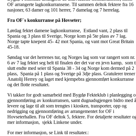
OF arrangerte lagkonkurransene. Til sammen deltok fektere fra 16
nasjoner, 63 damer og 101 herrer, 7 damelag og 7 herrelag.
Fra OF`s konkurranse på Hovseter;
Lørdag fektet damene lagkonkurranse, Estland vant, 2 plass til
Spania og 3 plass til Sverige, Norge kom på 5te plass av 7 lag.
Norge tapte knepent 45- 42 mot Spania, og vant mot Great Britain
45-18.
Søndag var det herrenes tur, og Norges lag som var rangert som nr.
6 av 7 lag fektet seg helt til finalen der det var en jevn kamp, som t
slutt endte med seier til Spania 38 - 34 og Norge kom dermed på 2
plass, Spania på 1 plass og Sverige på 3dje plass. Gratulerer trener
Anatolij Herrey og laget med kjempebra gjennomført konkurranse
og det flotte resultatet.
Vi takker for godt samarbeid med Bygdø Fekteklub i planlegging 
gjennomføring av konkurransen, samt dugnadsgjengen bidro med 
levere og lage til alt som trengtes i kiosken, transporter, opp og
nedrigging og gjennomføring av arrangementet for OF i
Hovseterhallen. Fra OF deltok 5, fektere. For detaljerte resultater o
mer informasjon, sjekk Linkene under.
For mer informasjon, se Link til resultater.: