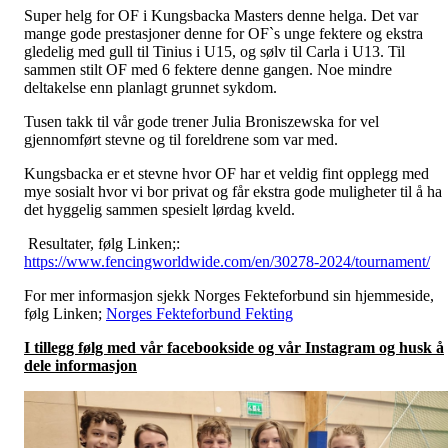
Super helg for OF i Kungsbacka Masters denne helga. Det var
mange gode prestasjoner denne for OF`s unge fektere og ekstra
gledelig med gull til Tinius i U15, og sølv til Carla i U13. Til
sammen stilt OF med 6 fektere denne gangen. Noe mindre
deltakelse enn planlagt grunnet sykdom.
Tusen takk til vår gode trener Julia Broniszewska for vel
gjennomført stevne og til foreldrene som var med.
Kungsbacka er et stevne hvor OF har et veldig fint opplegg med
mye sosialt hvor vi bor privat og får ekstra gode muligheter til å ha
det hyggelig sammen spesielt lørdag kveld.
Resultater, følg Linken;:
https://www.fencingworldwide.com/en/30278-2024/tournament/
For mer informasjon sjekk Norges Fekteforbund sin hjemmeside,
følg Linken;
Norges Fekteforbund Fekting
I tillegg følg med vår facebookside og vår Instagram og husk å
dele informasjon