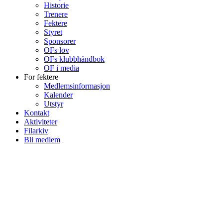
Historie
Trenere
Fektere
Styret
Sponsorer
OFs lov
OFs klubbhåndbok
OF i media
For fektere
Medlemsinformasjon
Kalender
Utstyr
Kontakt
Aktiviteter
Filarkiv
Bli medlem