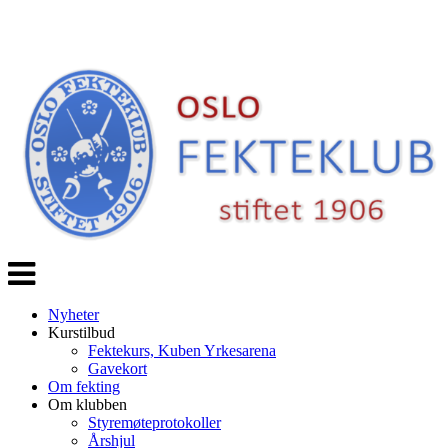
Veksle
navigasjon
Nyheter
Kurstilbud
Fektekurs, Kuben Yrkesarena
Gavekort
Om fekting
Om klubben
Styremøteprotokoller
Årshjul