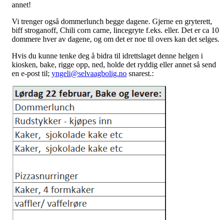
annet!
Vi trenger også dommerlunch begge dagene. Gjerne en gryterett,
biff stroganoff, Chili corn carne, lincegryte f.eks. eller. Det er ca 10
dommere hver av dagene, og om det er noe til overs kan det selges.
Hvis du kunne tenke deg å bidra til idrettslaget denne helgen i
kiosken, bake, rigge opp, ned, holde det ryddig eller annet så send
en e-post til;
yngeli@selvaagbolig.no
snarest.: