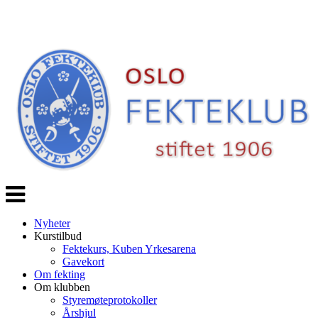
Veksle
navigasjon
Nyheter
Kurstilbud
Fektekurs, Kuben Yrkesarena
Gavekort
Om fekting
Om klubben
Styremøteprotokoller
Årshjul