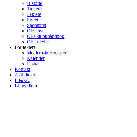
Historie
Trenere
Fektere
Styret
Sponsorer
OFs lov
OFs klubbhåndbok
OF i media
For fektere
Medlemsinformasjon
Kalender
Utstyr
Kontakt
Aktiviteter
Filarkiv
Bli medlem