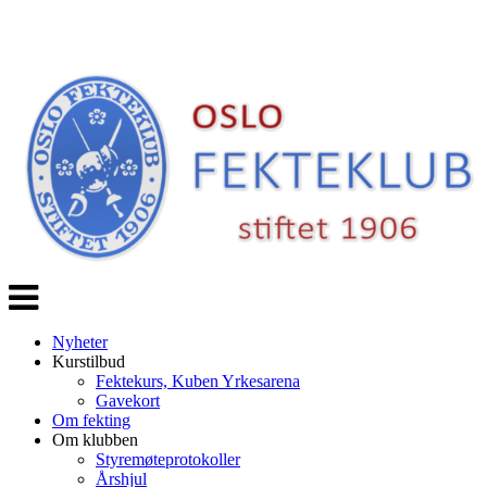
Veksle
navigasjon
Nyheter
Kurstilbud
Fektekurs, Kuben Yrkesarena
Gavekort
Om fekting
Om klubben
Styremøteprotokoller
Årshjul