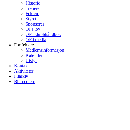
Historie
Trenere
Fektere
Styret
Sponsorer
OFs lov
OFs klubbhåndbok
OF i media
For fektere
Medlemsinformasjon
Kalender
Utstyr
Kontakt
Aktiviteter
Filarkiv
Bli medlem