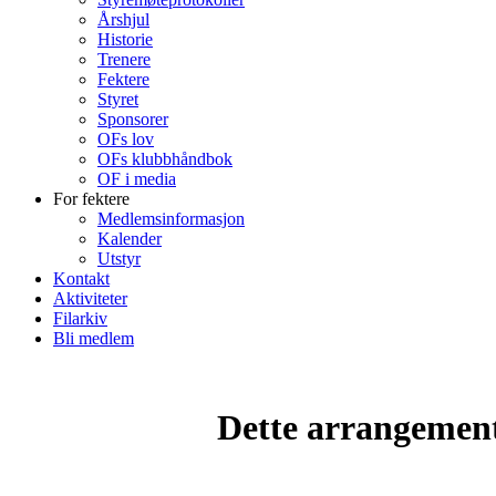
Årshjul
Historie
Trenere
Fektere
Styret
Sponsorer
OFs lov
OFs klubbhåndbok
OF i media
For fektere
Medlemsinformasjon
Kalender
Utstyr
Kontakt
Aktiviteter
Filarkiv
Bli medlem
Dette arrangemente