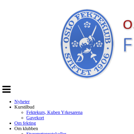
Veksle
navigasjon
Nyheter
Kurstilbud
Fektekurs, Kuben Yrkesarena
Gavekort
Om fekting
Om klubben
Styremøteprotokoller