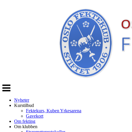
Veksle
navigasjon
Nyheter
Kurstilbud
Fektekurs, Kuben Yrkesarena
Gavekort
Om fekting
Om klubben
Styremøteprotokoller