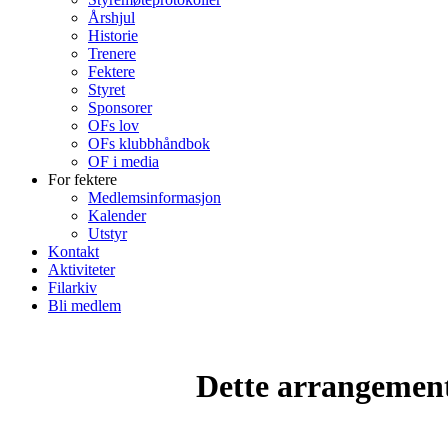
Årshjul
Historie
Trenere
Fektere
Styret
Sponsorer
OFs lov
OFs klubbhåndbok
OF i media
For fektere
Medlemsinformasjon
Kalender
Utstyr
Kontakt
Aktiviteter
Filarkiv
Bli medlem
Dette arrangemente