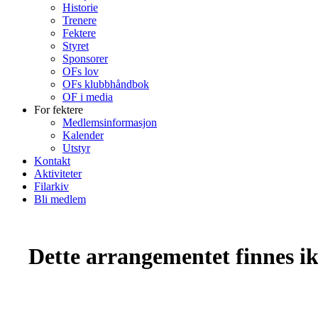
Historie
Trenere
Fektere
Styret
Sponsorer
OFs lov
OFs klubbhåndbok
OF i media
For fektere
Medlemsinformasjon
Kalender
Utstyr
Kontakt
Aktiviteter
Filarkiv
Bli medlem
Dette arrangementet finnes ikk