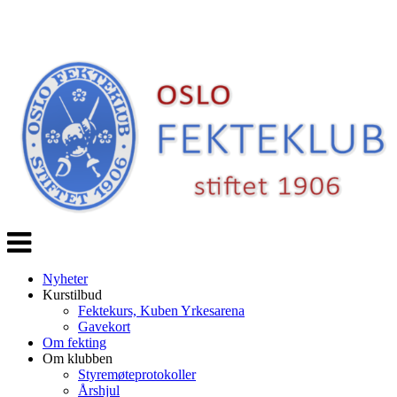
Veksle
navigasjon
Nyheter
Kurstilbud
Fektekurs, Kuben Yrkesarena
Gavekort
Om fekting
Om klubben
Styremøteprotokoller
Årshjul