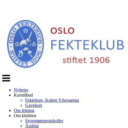
Veksle
navigasjon
Nyheter
Kurstilbud
Fektekurs, Kuben Yrkesarena
Gavekort
Om fekting
Om klubben
Styremøteprotokoller
Årshjul