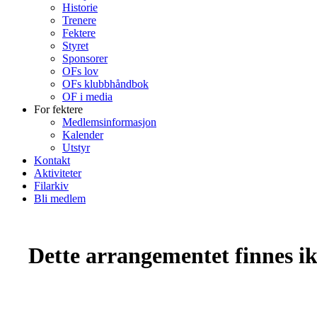
Historie
Trenere
Fektere
Styret
Sponsorer
OFs lov
OFs klubbhåndbok
OF i media
For fektere
Medlemsinformasjon
Kalender
Utstyr
Kontakt
Aktiviteter
Filarkiv
Bli medlem
Dette arrangementet finnes ikk