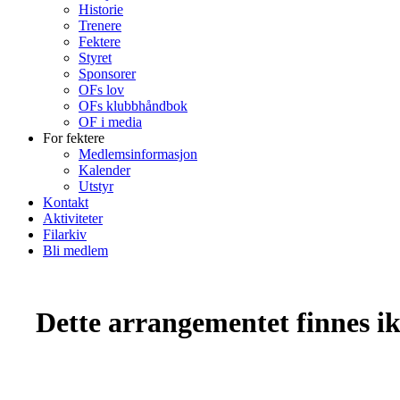
Historie
Trenere
Fektere
Styret
Sponsorer
OFs lov
OFs klubbhåndbok
OF i media
For fektere
Medlemsinformasjon
Kalender
Utstyr
Kontakt
Aktiviteter
Filarkiv
Bli medlem
Dette arrangementet finnes ikk