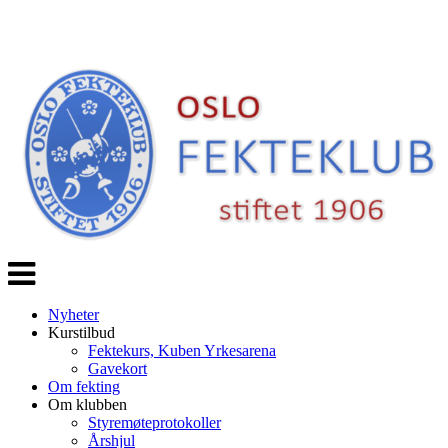
Veksle
navigasjon
Nyheter
Kurstilbud
Fektekurs, Kuben Yrkesarena
Gavekort
Om fekting
Om klubben
Styremøteprotokoller
Årshjul