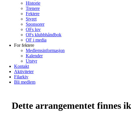
Historie
Trenere
Fektere
Styret
Sponsorer
OFs lov
OFs klubbhåndbok
OF i media
For fektere
Medlemsinformasjon
Kalender
Utstyr
Kontakt
Aktiviteter
Filarkiv
Bli medlem
Dette arrangementet finnes ikk