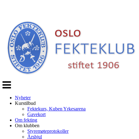
Veksle
navigasjon
Nyheter
Kurstilbud
Fektekurs, Kuben Yrkesarena
Gavekort
Om fekting
Om klubben
Styremøteprotokoller
Årshjul