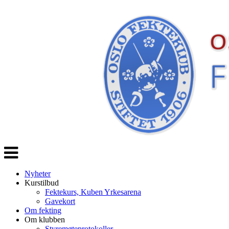
Veksle
navigasjon
Nyheter
Kurstilbud
Fektekurs, Kuben Yrkesarena
Gavekort
Om fekting
Om klubben
Styremøteprotokoller