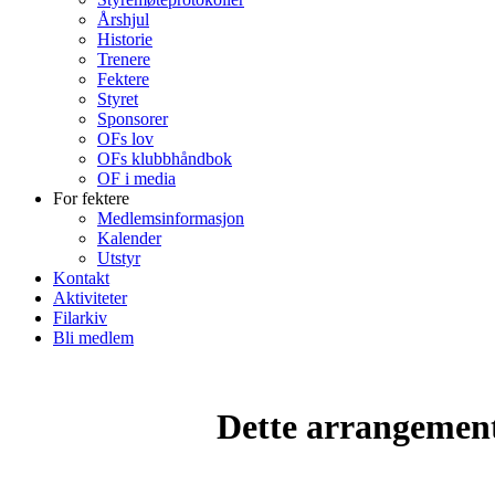
Årshjul
Historie
Trenere
Fektere
Styret
Sponsorer
OFs lov
OFs klubbhåndbok
OF i media
For fektere
Medlemsinformasjon
Kalender
Utstyr
Kontakt
Aktiviteter
Filarkiv
Bli medlem
Dette arrangemente