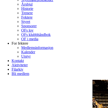
Årshjul
Historie
Trenere
Fektere
Styret
Sponsorer
OFs lov
OFs klubbhåndbok
OF i media
For fektere
Medlemsinformasjon
Kalender
Utstyr
Kontakt
Aktiviteter
Filarkiv
Bli medlem