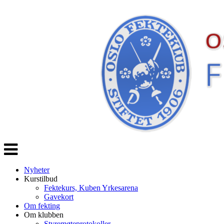
Veksle
navigasjon
Nyheter
Kurstilbud
Fektekurs, Kuben Yrkesarena
Gavekort
Om fekting
Om klubben
Styremøteprotokoller