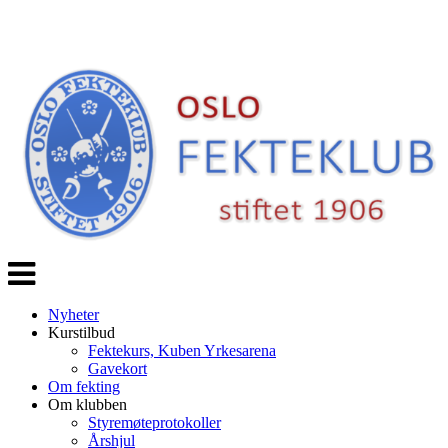
Veksle
navigasjon
Nyheter
Kurstilbud
Fektekurs, Kuben Yrkesarena
Gavekort
Om fekting
Om klubben
Styremøteprotokoller
Årshjul