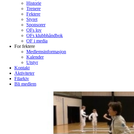
Historie
Trenere
Fektere
Styret
Sponsorer
OFs lov
OFs klubbhåndbok
OF i media
For fektere
Medlemsinformasjon
Kalender
Utstyr
Kontakt
Aktiviteter
Filarkiv
Bli medlem