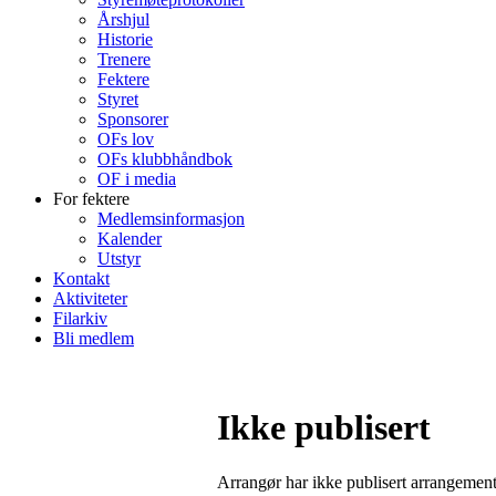
Årshjul
Historie
Trenere
Fektere
Styret
Sponsorer
OFs lov
OFs klubbhåndbok
OF i media
For fektere
Medlemsinformasjon
Kalender
Utstyr
Kontakt
Aktiviteter
Filarkiv
Bli medlem
Ikke publisert
Arrangør har ikke publisert arrangemente