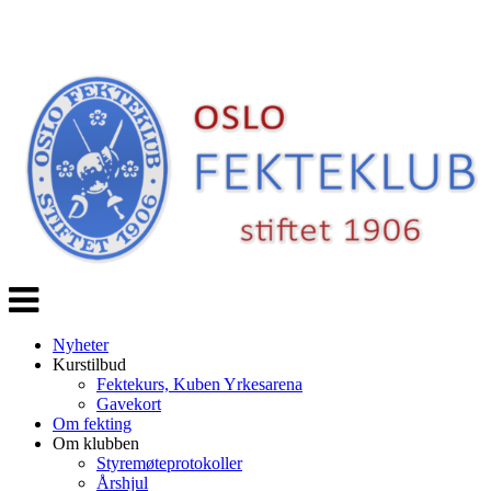
Veksle
navigasjon
Nyheter
Kurstilbud
Fektekurs, Kuben Yrkesarena
Gavekort
Om fekting
Om klubben
Styremøteprotokoller
Årshjul