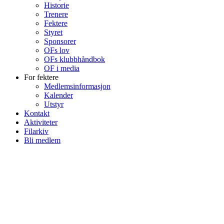
Historie
Trenere
Fektere
Styret
Sponsorer
OFs lov
OFs klubbhåndbok
OF i media
For fektere
Medlemsinformasjon
Kalender
Utstyr
Kontakt
Aktiviteter
Filarkiv
Bli medlem