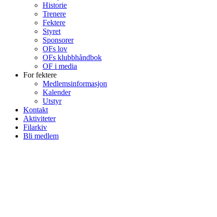
Historie
Trenere
Fektere
Styret
Sponsorer
OFs lov
OFs klubbhåndbok
OF i media
For fektere
Medlemsinformasjon
Kalender
Utstyr
Kontakt
Aktiviteter
Filarkiv
Bli medlem