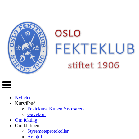
Veksle
navigasjon
Nyheter
Kurstilbud
Fektekurs, Kuben Yrkesarena
Gavekort
Om fekting
Om klubben
Styremøteprotokoller
Årshjul