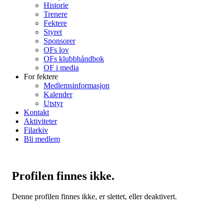
Historie
Trenere
Fektere
Styret
Sponsorer
OFs lov
OFs klubbhåndbok
OF i media
For fektere
Medlemsinformasjon
Kalender
Utstyr
Kontakt
Aktiviteter
Filarkiv
Bli medlem
Profilen finnes ikke.
Denne profilen finnes ikke, er slettet, eller deaktivert.