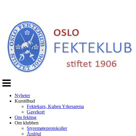
Veksle
navigasjon
Nyheter
Kurstilbud
Fektekurs, Kuben Yrkesarena
Gavekort
Om fekting
Om klubben
Styremøteprotokoller
Årshjul