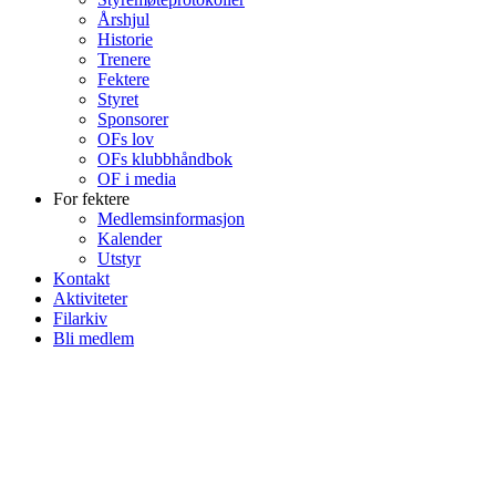
Årshjul
Historie
Trenere
Fektere
Styret
Sponsorer
OFs lov
OFs klubbhåndbok
OF i media
For fektere
Medlemsinformasjon
Kalender
Utstyr
Kontakt
Aktiviteter
Filarkiv
Bli medlem