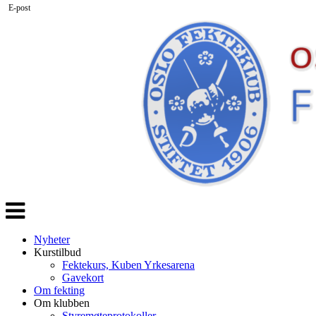
E-post
Veksle
navigasjon
Nyheter
Kurstilbud
Fektekurs, Kuben Yrkesarena
Gavekort
Om fekting
Om klubben
Styremøteprotokoller