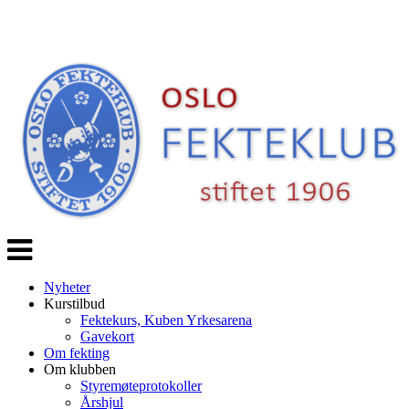
Veksle
navigasjon
Nyheter
Kurstilbud
Fektekurs, Kuben Yrkesarena
Gavekort
Om fekting
Om klubben
Styremøteprotokoller
Årshjul