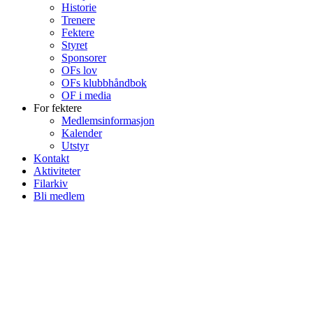
Historie
Trenere
Fektere
Styret
Sponsorer
OFs lov
OFs klubbhåndbok
OF i media
For fektere
Medlemsinformasjon
Kalender
Utstyr
Kontakt
Aktiviteter
Filarkiv
Bli medlem