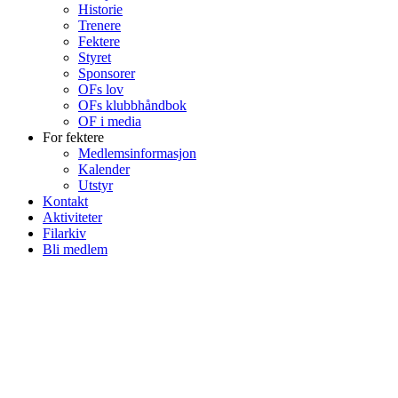
Historie
Trenere
Fektere
Styret
Sponsorer
OFs lov
OFs klubbhåndbok
OF i media
For fektere
Medlemsinformasjon
Kalender
Utstyr
Kontakt
Aktiviteter
Filarkiv
Bli medlem