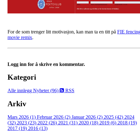
For de som trenger litt motivasjon, kan man ta en titt på
FIE fencin
movie remix
.
Logg inn for å skrive en kommentar.
Kategori
Alle innlegg
Nyheter (96)
RSS
Arkiv
Mars 2026 (1)
Februar 2026 (2)
Januar 2026 (2)
2025 (42)
2024
(32)
2023 (23)
2022 (26)
2021 (31)
2020 (18)
2019 (6)
2018 (19)
2017 (19)
2016 (13)