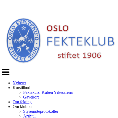
Veksle
navigasjon
Nyheter
Kurstilbud
Fektekurs, Kuben Yrkesarena
Gavekort
Om fekting
Om klubben
Styremøteprotokoller
Årshjul