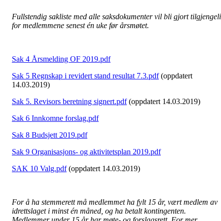
Fullstendig sakliste med alle saksdokumenter vil bli gjort tilgjengel
for medlemmene senest én uke før årsmøtet.
Sak 4 Årsmelding OF 2019.pdf
Sak 5 Regnskap i revidert stand resultat 7.3.pdf
(oppdatert
14.03.2019)
Sak 5. Revisors beretning signert.pdf
(oppdatert 14.03.2019)
Sak 6 Innkomne forslag.pdf
Sak 8 Budsjett 2019.pdf
Sak 9 Organisasjons- og aktivitetsplan 2019.pdf
SAK 10 Valg.pdf
(oppdatert 14.03.2019)
For å ha stemmerett må medlemmet ha fylt 15 år, vært medlem av
idrettslaget i minst én måned, og ha betalt kontingenten.
Medlemmer under 15 år har møte- og forslagsrett. For mer