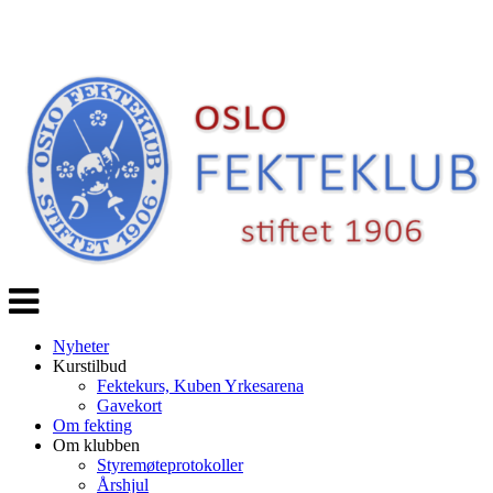
Veksle
navigasjon
Nyheter
Kurstilbud
Fektekurs, Kuben Yrkesarena
Gavekort
Om fekting
Om klubben
Styremøteprotokoller
Årshjul