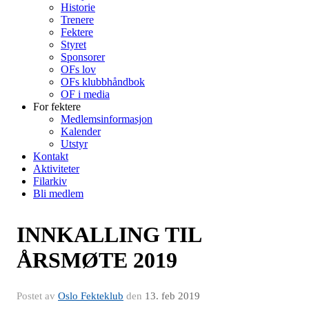
Historie
Trenere
Fektere
Styret
Sponsorer
OFs lov
OFs klubbhåndbok
OF i media
For fektere
Medlemsinformasjon
Kalender
Utstyr
Kontakt
Aktiviteter
Filarkiv
Bli medlem
INNKALLING TIL
ÅRSMØTE 2019
Postet av
Oslo Fekteklub
den
13. feb 2019