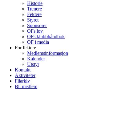
Historie
Trenere
Fektere
Styret
Sponsorer
OFs lov
OFs klubbhåndbok
OF i media
For fektere
Medlemsinformasjon
Kalender
Utstyr
Kontakt
Aktiviteter
Filarkiv
Bli medlem