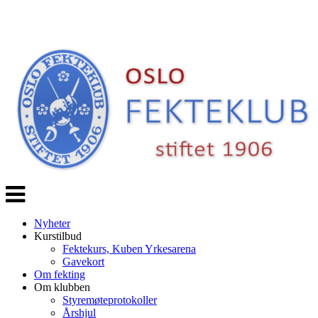
Veksle
navigasjon
Nyheter
Kurstilbud
Fektekurs, Kuben Yrkesarena
Gavekort
Om fekting
Om klubben
Styremøteprotokoller
Årshjul