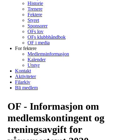
Historie
Trenere
Fektere
Styret
Sponsorer
OFs lov
OFs klubbhåndbok
OF i media
For fektere
Medlemsinformasjon
Kalender
Utstyr
Kontakt
Aktiviteter
Filarkiv
Bli medlem
OF - Informasjon om
medlemskontingent og
treningsavgift for