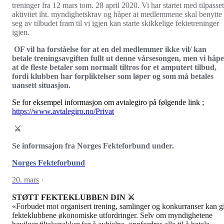
treninger fra 12 mars tom. 28 april 2020. Vi har startet med tilpasset
aktivitet iht. myndighetskrav og håper at medlemmene skal benytte
seg av tilbudet fram til vi igjen kan starte skikkelige fektetreninger
igjen.
OF vil ha forståelse for at en del medlemmer ikke vil/ kan
betale treningsavgiften fullt ut denne vårsesongen, men vi håp
at de fleste betaler som normalt tiltros for et amputert tilbud,
fordi klubben har forpliktelser som løper og som må betales
uansett situasjon.
Se for eksempel informasjon om avtalegiro på følgende link ;
https://www.avtalegiro.no/Privat
⚔️
Se informsajon fra Norges Fekteforbund under.
Norges Fekteforbund
20. mars
·
STØTT FEKTEKLUBBEN DIN
⚔
«Forbudet mot organisert trening, samlinger og konkurranser kan g
fekteklubbene økonomiske utfordringer. Selv om myndighetene