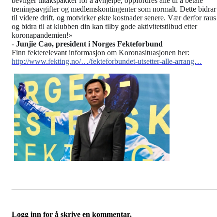
bevilger tiltakspakker for å avhjelpe, oppfordres alle til å betale
treningsavgifter og medlemskontingenter som normalt. Dette bidrar
til videre drift, og motvirker økte kostnader senere. Vær derfor raus
og bidra til at klubben din kan tilby gode aktivitetstilbud etter
koronapandemien!»
-
Junjie Cao, president i Norges Fekteforbund
Finn fekterelevant informasjon om Koronasituasjonen her:
http://www.fekting.no/…/fekteforbundet-utsetter-alle-arrang…
Logg inn for å skrive en kommentar.