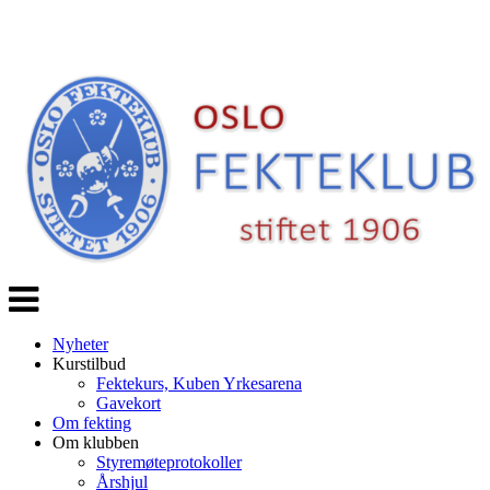
Veksle
navigasjon
Nyheter
Kurstilbud
Fektekurs, Kuben Yrkesarena
Gavekort
Om fekting
Om klubben
Styremøteprotokoller
Årshjul