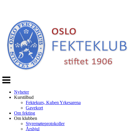
Veksle
navigasjon
Nyheter
Kurstilbud
Fektekurs, Kuben Yrkesarena
Gavekort
Om fekting
Om klubben
Styremøteprotokoller
Årshjul