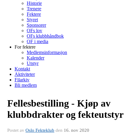
Historie
Trenere
Fektere
Styret
Sponsorer
OFs lov
OFs klubbhåndbok
OF i media
For fektere
Medlemsinformasjon
Kalender
Utstyr
Kontakt
Aktiviteter
Filarkiv
Bli medlem
Fellesbestilling - Kjøp av
klubbdrakter og fekteutstyr
Postet av
Oslo Fekteklub
den
16. nov 2020