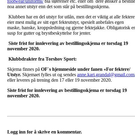
footwear/uniforms/
bla størrelser etc. eller om dere ønsker å bestill
noa annet utstyr enn det som står på bestillingsskjema.
Klubben har en del utstyr for utlån, men det er viktig at alle fektere
eier mest mulig av sitt eget fekteutstyr, spesielt anbefales egen
maske, hanske, kroppsledning og gjerne fektejakke. Obligatorisk er
susp for gutter og brystbeskyttelse for jenter.
Siste frist for innlevering av bestillingsskjema er torsdag 19
november 2020.
Klubbdrakter fra Torshov Sport:
Skjema finnes på
OF`s hjemmeside under fanen «For fektere/
Utstyr.
Skjemaet fylles ut og sendes
anne.kari.grandal@gmail.com
eller leveres på trening den 17 eller 19 november 2020.
Siste frist for innlevering av bestillingsskjema er torsdag 19
november 2020.
Logg inn for å skrive en kommentar.