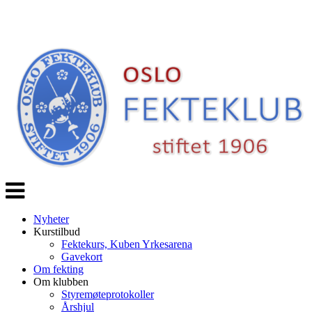
Veksle
navigasjon
Nyheter
Kurstilbud
Fektekurs, Kuben Yrkesarena
Gavekort
Om fekting
Om klubben
Styremøteprotokoller
Årshjul