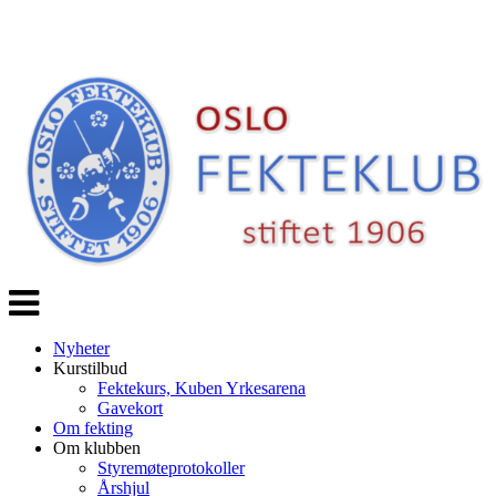
Veksle
navigasjon
Nyheter
Kurstilbud
Fektekurs, Kuben Yrkesarena
Gavekort
Om fekting
Om klubben
Styremøteprotokoller
Årshjul