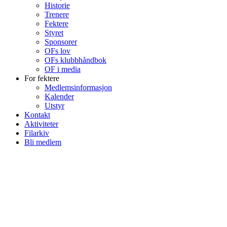
Historie
Trenere
Fektere
Styret
Sponsorer
OFs lov
OFs klubbhåndbok
OF i media
For fektere
Medlemsinformasjon
Kalender
Utstyr
Kontakt
Aktiviteter
Filarkiv
Bli medlem