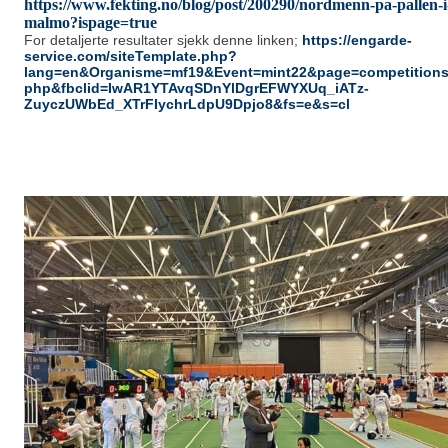
https://www.fekting.no/blog/post/200290/nordmenn-pa-pallen-i
malmo?ispage=true
For detaljerte resultater sjekk denne linken;
https://engarde-
service.com/siteTemplate.php?
lang=en&Organisme=mf19&Event=mint22&page=competitions
php&fbclid=IwAR1YTAvqSDnYlDgrEFWYXUq_iATz-
ZuyczUWbEd_XTrFIychrLdpU9Dpjo8&fs=e&s=cl