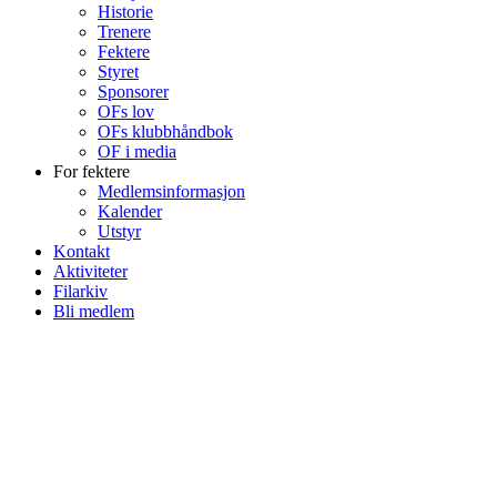
Historie
Trenere
Fektere
Styret
Sponsorer
OFs lov
OFs klubbhåndbok
OF i media
For fektere
Medlemsinformasjon
Kalender
Utstyr
Kontakt
Aktiviteter
Filarkiv
Bli medlem