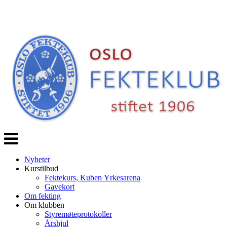
Veksle
navigasjon
Nyheter
Kurstilbud
Fektekurs, Kuben Yrkesarena
Gavekort
Om fekting
Om klubben
Styremøteprotokoller
Årshjul