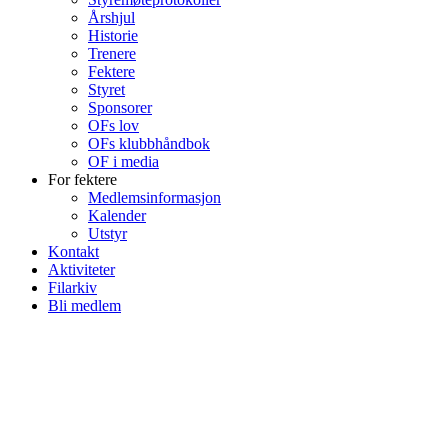
Årshjul
Historie
Trenere
Fektere
Styret
Sponsorer
OFs lov
OFs klubbhåndbok
OF i media
For fektere
Medlemsinformasjon
Kalender
Utstyr
Kontakt
Aktiviteter
Filarkiv
Bli medlem