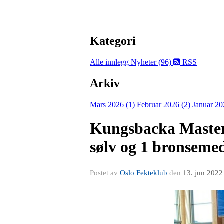
Kategori
Alle innlegg
Nyheter (96)
RSS
Arkiv
Mars 2026 (1)
Februar 2026 (2)
Januar 20
Kungsbacka Masters
sølv og 1 bronseme
Postet av
Oslo Fekteklub
den
13. jun 2022