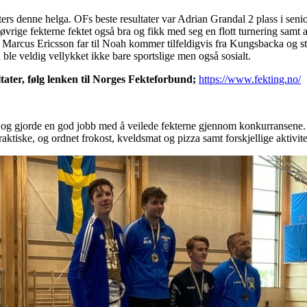
rs denne helga. OFs beste resultater var Adrian Grandal 2 plass i senio
vrige fekterne fektet også bra og fikk med seg en flott turnering samt a
arcus Ericsson far til Noah kommer tilfeldigvis fra Kungsbacka og stil
a ble veldig vellykket ikke bare sportslige men også sosialt.
tater, følg lenken til Norges Fekteforbund;
https://www.fekting.no/
 og gjorde en god jobb med å veilede fekterne gjennom konkurransene
aktiske, og ordnet frokost, kveldsmat og pizza samt forskjellige aktivi