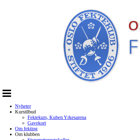
Veksle
navigasjon
Nyheter
Kurstilbud
Fektekurs, Kuben Yrkesarena
Gavekort
Om fekting
Om klubben
Styremøteprotokoller