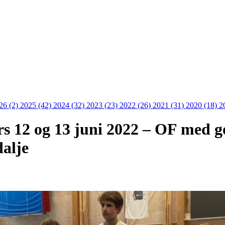
26 (2)
2025 (42)
2024 (32)
2023 (23)
2022 (26)
2021 (31)
2020 (18)
2
 12 og 13 juni 2022 – OF med god
dalje