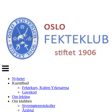
Veksle
navigasjon
Nyheter
Kurstilbud
Fektekurs, Kuben Yrkesarena
Gavekort
Om fekting
Om klubben
Styremøteprotokoller
Årshjul