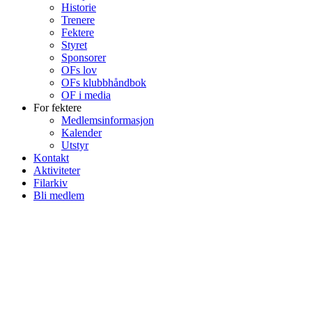
Historie
Trenere
Fektere
Styret
Sponsorer
OFs lov
OFs klubbhåndbok
OF i media
For fektere
Medlemsinformasjon
Kalender
Utstyr
Kontakt
Aktiviteter
Filarkiv
Bli medlem