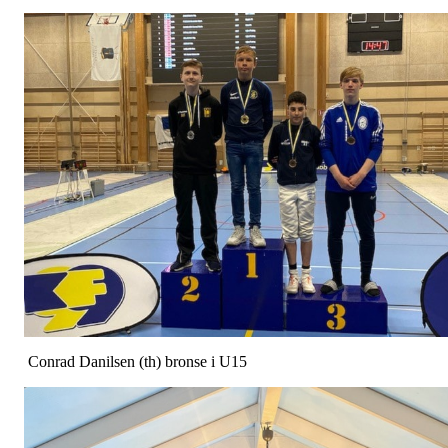
Conrad Danilsen (th) bronse i U15