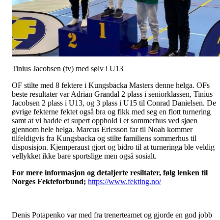
Tinius Jacobsen (tv) med sølv i U13
OF stilte med 8 fektere i Kungsbacka Masters denne helga. OFs
beste resultater var Adrian Grandal 2 plass i seniorklassen, Tinius
Jacobsen 2 plass i U13, og 3 plass i U15 til Conrad Danielsen. De
øvrige fekterne fektet også bra og fikk med seg en flott turnering
samt at vi hadde et supert opphold i et sommerhus ved sjøen
gjennom hele helga. Marcus Ericsson far til Noah kommer
tilfeldigvis fra Kungsbacka og stilte familiens sommerhus til
disposisjon. Kjemperaust gjort og bidro til at turneringa ble veldig
vellykket ikke bare sportslige men også sosialt.
For mere informasjon og detaljerte resiltater, følg lenken til
Norges Fekteforbund;
https://www.fekting.no/
Denis Potapenko var med fra trenerteamet og gjorde en god jobb