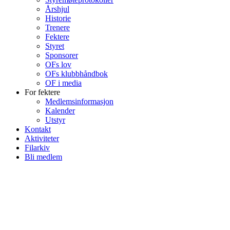
Årshjul
Historie
Trenere
Fektere
Styret
Sponsorer
OFs lov
OFs klubbhåndbok
OF i media
For fektere
Medlemsinformasjon
Kalender
Utstyr
Kontakt
Aktiviteter
Filarkiv
Bli medlem