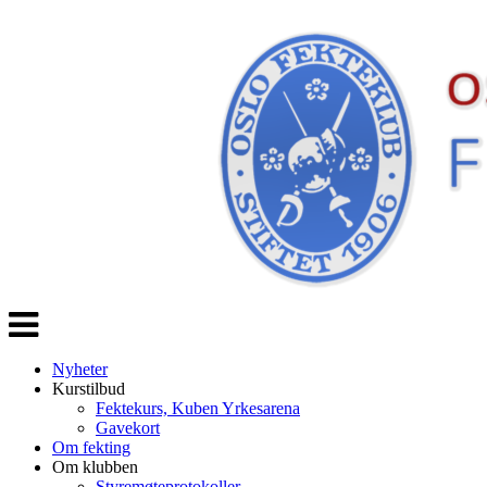
Veksle
navigasjon
Nyheter
Kurstilbud
Fektekurs, Kuben Yrkesarena
Gavekort
Om fekting
Om klubben
Styremøteprotokoller