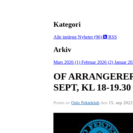
Kategori
Alle innlegg
Nyheter (96)
RSS
Arkiv
Mars 2026 (1)
Februar 2026 (2)
Januar 20
OF ARRANGERER 
SEPT, KL 18-19.30
Postet av
Oslo Fekteklub
den
15. sep 2022