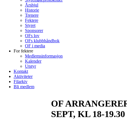
Årshjul
Historie
Trenere
Fektere
Styret
Sponsorer
OFs lov
OFs klubbhåndbok
OF i media
For fektere
Medlemsinformasjon
Kalender
Utstyr
Kontakt
Aktiviteter
Filarkiv
Bli medlem
OF ARRANGERER 
SEPT, KL 18-19.30