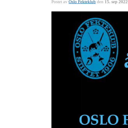
Postet av
Oslo Fekteklub
den
15. sep 2022