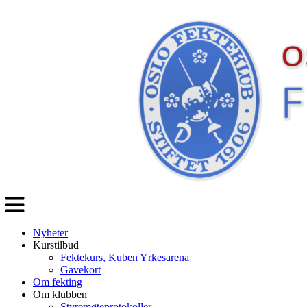
Veksle
navigasjon
Nyheter
Kurstilbud
Fektekurs, Kuben Yrkesarena
Gavekort
Om fekting
Om klubben
Styremøteprotokoller