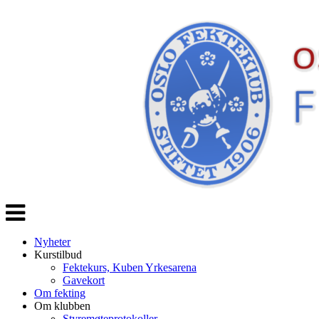
Veksle
navigasjon
Nyheter
Kurstilbud
Fektekurs, Kuben Yrkesarena
Gavekort
Om fekting
Om klubben
Styremøteprotokoller