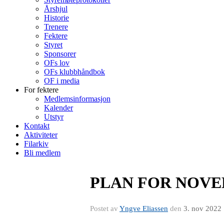
Årshjul
Historie
Trenere
Fektere
Styret
Sponsorer
OFs lov
OFs klubbhåndbok
OF i media
For fektere
Medlemsinformasjon
Kalender
Utstyr
Kontakt
Aktiviteter
Filarkiv
Bli medlem
PLAN FOR NOVE
Postet av
Yngve Eliassen
den
3. nov 2022