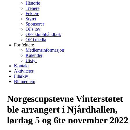
Historie
Trenere
Fektere
Styret
Sponsorer
OFs lov
OFs klubbhåndbok
OF i media
For fektere
Medlemsinformasjon
Kalender
Utstyr
Kontakt
Aktiviteter
Filarkiv
Bli medlem
Norgescupstevne Vinterstøtet
ble arrangert i Njårdhallen,
lørdag 5 og 6te november 2022