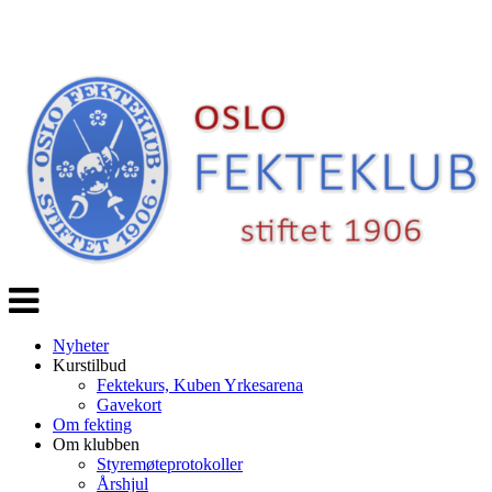
Veksle
navigasjon
Nyheter
Kurstilbud
Fektekurs, Kuben Yrkesarena
Gavekort
Om fekting
Om klubben
Styremøteprotokoller
Årshjul