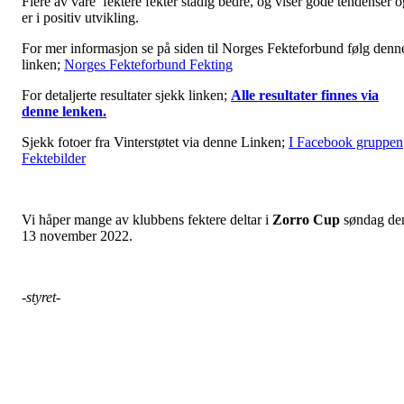
Flere av våre fektere fekter stadig bedre, og viser gode tendenser o
er i positiv utvikling.
For mer informasjon se på siden til Norges Fekteforbund følg denn
linken;
Norges Fekteforbund Fekting
For detaljerte resultater sjekk linken;
Alle resultater finnes via
denne lenken.
Sjekk fotoer fra Vinterstøtet via denne Linken;
I Facebook gruppen
Fektebilder
Vi håper mange av klubbens fektere deltar i
Zorro Cup
søndag de
13 november 2022.
-styret
-