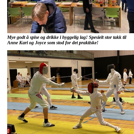
Mye godt å spise og
drikke i hyggelig lag! Spesielt stor takk til
Anne Kari og Joyce som stod for det praktiske!