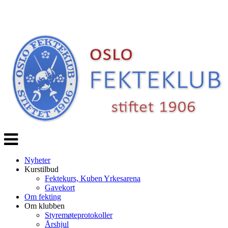
Veksle
navigasjon
Nyheter
Kurstilbud
Fektekurs, Kuben Yrkesarena
Gavekort
Om fekting
Om klubben
Styremøteprotokoller
Årshjul