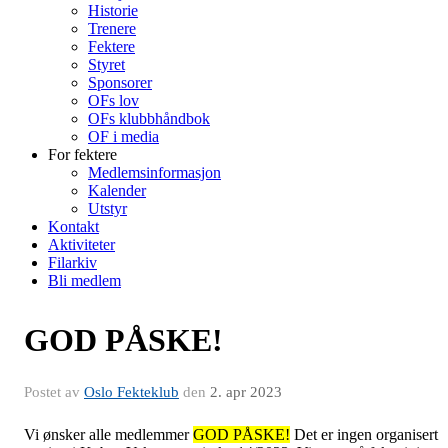
Historie
Trenere
Fektere
Styret
Sponsorer
OFs lov
OFs klubbhåndbok
OF i media
For fektere
Medlemsinformasjon
Kalender
Utstyr
Kontakt
Aktiviteter
Filarkiv
Bli medlem
GOD PÅSKE!
Postet av
Oslo Fekteklub
den
2. apr 2023
Vi ønsker alle medlemmer
GOD PÅSKE!
Det er ingen organisert