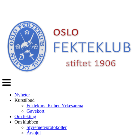
Veksle
navigasjon
Nyheter
Kurstilbud
Fektekurs, Kuben Yrkesarena
Gavekort
Om fekting
Om klubben
Styremøteprotokoller
Årshjul