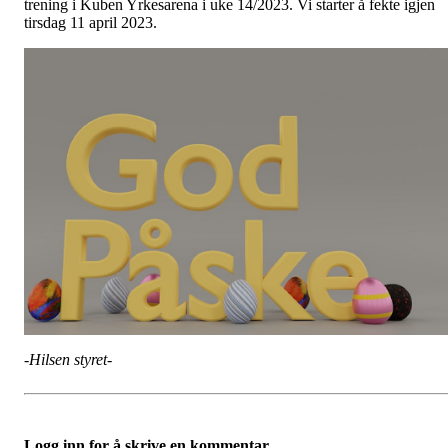
trening i Kuben Yrkesarena i uke 14/2023. Vi starter å fekte igjen
tirsdag 11 april 2023.
-Hilsen styret-
Logg inn for å skrive en kommentar.