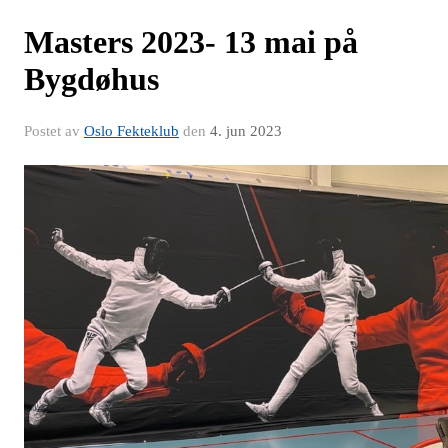
Masters 2023- 13 mai på
Bygdøhus
Postet av
Oslo Fekteklub
den
4. jun 2023