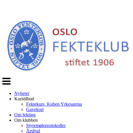
Veksle
navigasjon
Nyheter
Kurstilbud
Fektekurs, Kuben Yrkesarena
Gavekort
Om fekting
Om klubben
Styremøteprotokoller
Årshjul