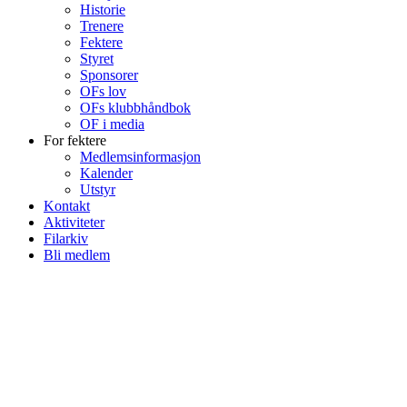
Historie
Trenere
Fektere
Styret
Sponsorer
OFs lov
OFs klubbhåndbok
OF i media
For fektere
Medlemsinformasjon
Kalender
Utstyr
Kontakt
Aktiviteter
Filarkiv
Bli medlem