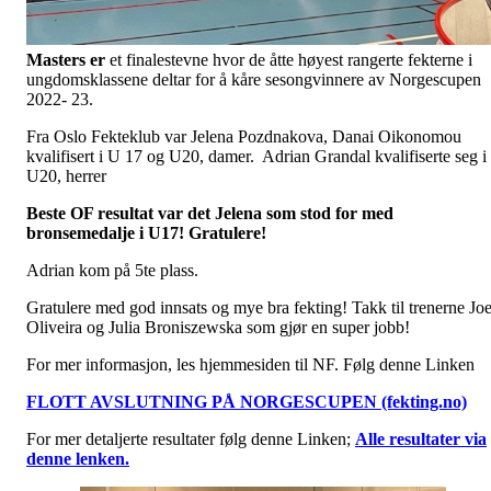
Masters er
et finalestevne hvor de åtte høyest rangerte fekterne i
ungdomsklassene deltar for å kåre sesongvinnere av Norgescupen
2022- 23.
Fra Oslo Fekteklub var Jelena Pozdnakova, Danai Oikonomou
kvalifisert i U 17 og U20, damer. Adrian Grandal kvalifiserte seg i
U20, herrer
Beste OF resultat var det Jelena som stod for med
bronsemedalje i U17! Gratulere!
Adrian kom på 5te plass.
Gratulere med god innsats og mye bra fekting! Takk til trenerne Joe
Oliveira og Julia Broniszewska som gjør en super jobb!
For mer informasjon, les hjemmesiden til NF. Følg denne Linken
FLOTT AVSLUTNING PÅ NORGESCUPEN (fekting.no)
For mer detaljerte resultater følg denne Linken;
Alle resultater via
denne lenken.