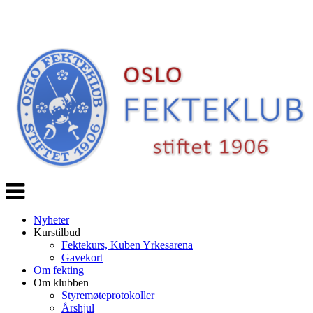
Veksle
navigasjon
Nyheter
Kurstilbud
Fektekurs, Kuben Yrkesarena
Gavekort
Om fekting
Om klubben
Styremøteprotokoller
Årshjul