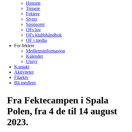
Historie
Trenere
Fektere
Styret
Sponsorer
OFs lov
OFs klubbhåndbok
OF i media
For fektere
Medlemsinformasjon
Kalender
Utstyr
Kontakt
Aktiviteter
Filarkiv
Bli medlem
Fra Fektecampen i Spala
Polen, fra 4 de til 14 august
2023.